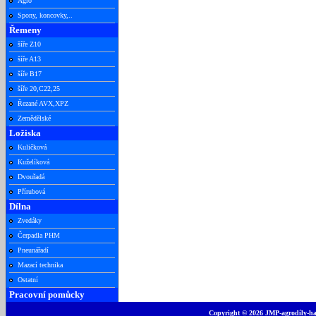
Agro
Spony, koncovky,..
Řemeny
šíře Z10
šíře A13
šíře B17
šíře 20,C22,25
Řezané AVX,XPZ
Zemědělské
Ložiska
Kuličková
Kuželíková
Dvouřadá
Přírubová
Dílna
Zvedáky
Čerpadla PHM
Pneunářadí
Mazací technika
Ostatní
Pracovní pomůcky
Copyright © 2026 JMP-agrodíly-had