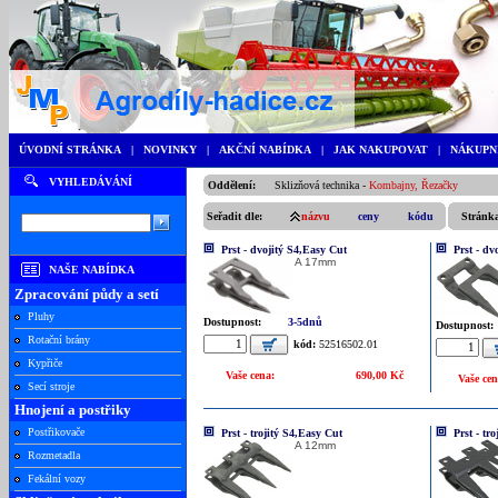
ÚVODNÍ STRÁNKA
|
NOVINKY
|
AKČNÍ NABÍDKA
|
JAK NAKUPOVAT
|
NÁKUPN
VYHLEDÁVÁNÍ
Oddělení:
Sklizňová technika
-
Kombajny, Řezačky
Seřadit dle:
názvu
ceny
kódu
Stránk
Prst - dvojitý S4,Easy Cut
Prst - dv
A 17mm
NAŠE NABÍDKA
Zpracování půdy a setí
Pluhy
Dostupnost:
3-5dnů
Dostupnost:
Rotační brány
kód:
52516502.01
Kypřiče
Vaše cena:
690,00 Kč
Vaše cen
Secí stroje
Hnojení a postřiky
Postřikovače
Prst - trojitý S4,Easy Cut
Prst - tr
A 12mm
Rozmetadla
Fekální vozy