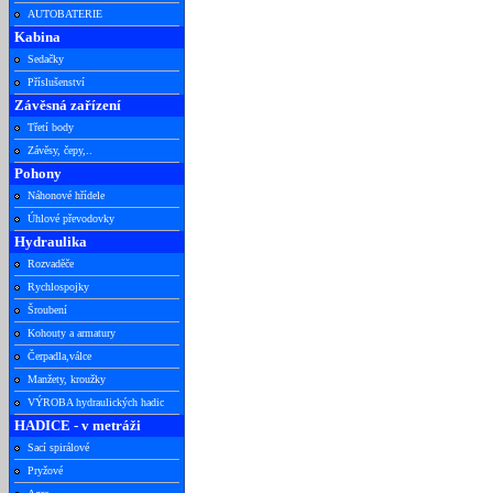
AUTOBATERIE
Kabina
Sedačky
Příslušenství
Závěsná zařízení
Třetí body
Závěsy, čepy,..
Pohony
Náhonové hřídele
Úhlové převodovky
Hydraulika
Rozvaděče
Rychlospojky
Šroubení
Kohouty a armatury
Čerpadla,válce
Manžety, kroužky
VÝROBA hydraulických hadic
HADICE - v metráži
Sací spirálové
Pryžové