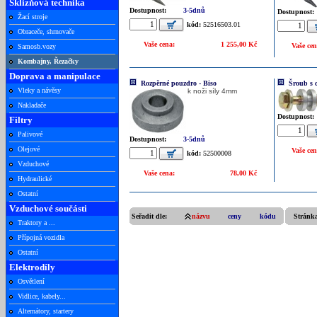
Sklizňová technika
Dostupnost:
3-5dnů
Dostupnost:
Žací stroje
kód:
52516503.01
Obraceče, shrnovače
Vaše cena:
1 255,00 Kč
Vaše cen
Samosb.vozy
Kombajny, Řezačky
Doprava a manipulace
Rozpěrné pouzdro - Biso
Šroub s 
Vleky a návěsy
k noži síly 4mm
Nakladače
Dostupnost:
Filtry
Palivové
Dostupnost:
3-5dnů
Olejové
Vaše cen
kód:
52500008
Vzduchové
Vaše cena:
78,00 Kč
Hydraulické
Ostatní
Vzduchové součásti
Seřadit dle:
názvu
ceny
kódu
Stránk
Traktory a ...
Přípojná vozidla
Ostatní
Elektrodíly
Osvětlení
Vidlice, kabely...
Alternátory, startery