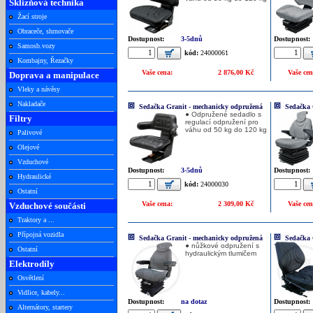
Sklizňová technika
Žací stroje
Obraceče, shrnovače
Dostupnost:
3-5dnů
Dostupnost:
Samosb.vozy
kód:
24000061
Kombajny, Řezačky
Vaše cena:
2 876,00 Kč
Vaše cen
Doprava a manipulace
Vleky a návěsy
Nakladače
Sedačka Granit - mechanicky odpružená
Sedačka 
● Odpružené sedadlo s
Filtry
regulací odpružení pro
váhu od 50 kg do 120 kg
Palivové
Olejové
Vzduchové
Dostupnost:
3-5dnů
Dostupnost:
Hydraulické
kód:
24000030
Ostatní
Vaše cena:
2 309,00 Kč
Vaše cen
Vzduchové součásti
Traktory a ...
Přípojná vozidla
Sedačka Granit - mechanicky odpružená
Sedačka 
● nůžkové odpružení s
Ostatní
hydraulickým tlumičem
Elektrodíly
Osvětlení
Vidlice, kabely...
Dostupnost:
na dotaz
Dostupnost:
Alternátory, startery