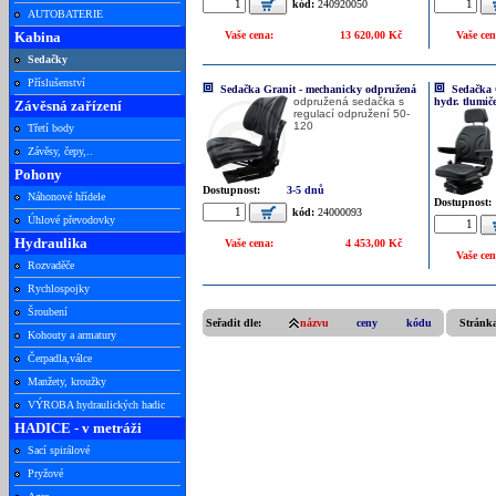
kód:
240920050
AUTOBATERIE
Kabina
Vaše cena:
13 620,00 Kč
Vaše cen
Sedačky
Příslušenství
Sedačka Granit - mechanicky odpružená
Sedačka 
odpružená sedačka s
hydr. tlumič
Závěsná zařízení
regulací odpružení 50-
120
Třetí body
Závěsy, čepy,..
Pohony
Dostupnost:
3-5 dnů
Náhonové hřídele
Dostupnost:
kód:
24000093
Úhlové převodovky
Hydraulika
Vaše cena:
4 453,00 Kč
Vaše cen
Rozvaděče
Rychlospojky
Šroubení
Seřadit dle:
názvu
ceny
kódu
Stránk
Kohouty a armatury
Čerpadla,válce
Manžety, kroužky
VÝROBA hydraulických hadic
HADICE - v metráži
Sací spirálové
Pryžové