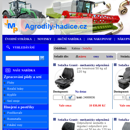
ÚVODNÍ STRÁNKA
|
NOVINKY
|
AKČNÍ NABÍDKA
|
JAK NAKUPOVAT
|
NÁKUPN
VYHLEDÁVÁNÍ
Oddělení:
Kabina
-
Sedačky
Seřadit dle:
názvu
ceny
kódu
Stránk
Sedačka Granit - mechanicky odpružená
Sedačka 
pro hmotnost 50 kg až
NAŠE NABÍDKA
120 kg
Zpracování půdy a setí
Pluhy
Rotační brány
Dostupnost:
Na dotaz
Dostupnost:
Kypřiče
kód:
24000036
Secí stroje
Vaše cena:
10 830,00 Kč
Vaše cen
Hnojení a postřiky
Postřikovače
Rozmetadla
Sedačka Granit - mechanicky odpružená
Sedačka 
Odpružené sedadlo s
Fekální vozy
regulací odpružení pro
váhu od 50 kg do 120 kg