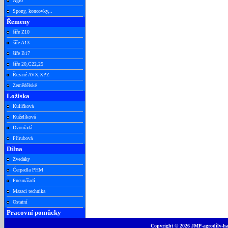
Agro
Spony, koncovky,..
Řemeny
šíře Z10
šíře A13
šíře B17
šíře 20,C22,25
Řezané AVX,XPZ
Zemědělské
Ložiska
Kuličková
Kuželíková
Dvouřadá
Přírubová
Dílna
Zvedáky
Čerpadla PHM
Pneunářadí
Mazací technika
Ostatní
Pracovní pomůcky
Copyright © 2026 JMP-agrodíly-had