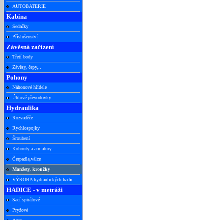
AUTOBATERIE
Kabina
Sedačky
Příslušenství
Závěsná zařízení
Třetí body
Závěsy, čepy,..
Pohony
Náhonové hřídele
Úhlové převodovky
Hydraulika
Rozvaděče
Rychlospojky
Šroubení
Kohouty a armatury
Čerpadla,válce
Manžety, kroužky
VÝROBA hydraulických hadic
HADICE - v metráži
Sací spirálové
Pryžové