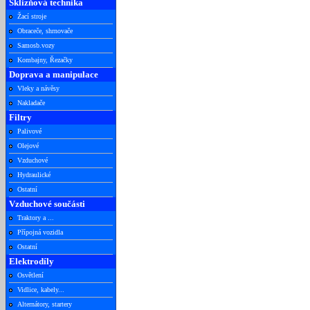
Sklizňová technika
Žací stroje
Obraceče, shrnovače
Samosb.vozy
Kombajny, Řezačky
Doprava a manipulace
Vleky a návěsy
Nakladače
Filtry
Palivové
Olejové
Vzduchové
Hydraulické
Ostatní
Vzduchové součásti
Traktory a ...
Přípojná vozidla
Ostatní
Elektrodíly
Osvětlení
Vidlice, kabely...
Alternátory, startery