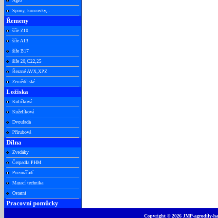
Agro
Spony, koncovky,..
Řemeny
šíře Z10
šíře A13
šíře B17
šíře 20,C22,25
Řezané AVX,XPZ
Zemědělské
Ložiska
Kuličková
Kuželíková
Dvouřadá
Přírubová
Dílna
Zvedáky
Čerpadla PHM
Pneunářadí
Mazací technika
Ostatní
Pracovní pomůcky
Copyright © 2026 JMP-agrodíly-had