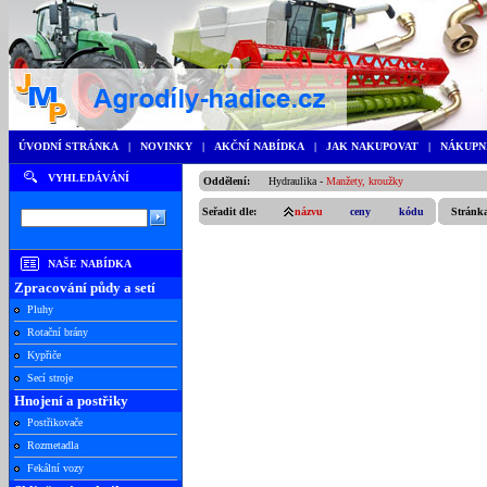
ÚVODNÍ STRÁNKA
|
NOVINKY
|
AKČNÍ NABÍDKA
|
JAK NAKUPOVAT
|
NÁKUPN
VYHLEDÁVÁNÍ
Oddělení:
Hydraulika
-
Manžety, kroužky
Seřadit dle:
názvu
ceny
kódu
Stránk
NAŠE NABÍDKA
Zpracování půdy a setí
Pluhy
Rotační brány
Kypřiče
Secí stroje
Hnojení a postřiky
Postřikovače
Rozmetadla
Fekální vozy