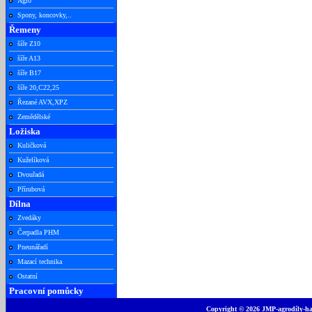
Agro
Spony, koncovky,..
Řemeny
šíře Z10
šíře A13
šíře B17
šíře 20,C22,25
Řezané AVX,XPZ
Zemědělské
Ložiska
Kuličková
Kuželíková
Dvouřadá
Přírubová
Dílna
Zvedáky
Čerpadla PHM
Pneunářadí
Mazací technika
Ostatní
Pracovní pomůcky
Copyright © 2026 JMP-agrodíly-had