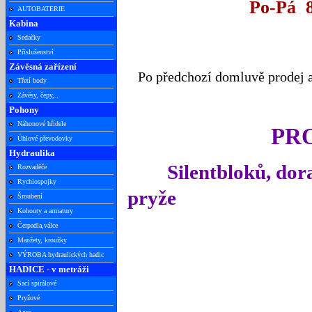
Po-Pá 8.00-12.
AUTOBATERIE
Kabina
Loškovsk
Sedačky
267 53 
Příslušenství
Závěsná zařízení
Po předchozí domluvě prodej a
Třetí body
Závěsy, čepy,..
Pohony
Náhonové hřídele
PRO
Úhlové převodovky
Hydraulika
Silentbloků, dora
Rozvaděče
Rychlospojky
pryže
Šroubení
Kohouty a armatury
Čerpadla,válce
Manžety, kroužky
VÝROBA hydraulických hadic
HADICE - v metráži
Sací spirálové
Pryžové