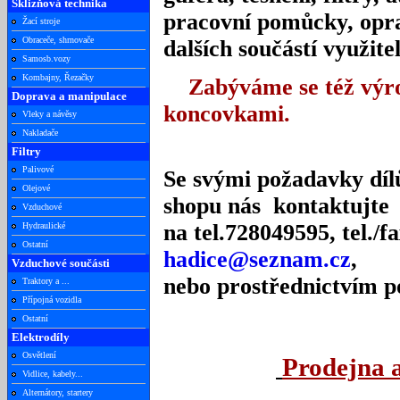
Sklizňová technika
pracovní pomůcky, opr
Žací stroje
Obraceče, shrnovače
dalších součástí využit
Samosb.vozy
Kombajny, Řezačky
Zabýváme se též výrob
Doprava a manipulace
koncovkami.
Vleky a návěsy
Nakladače
Filtry
Palivové
Se svými požadavky dílů
Olejové
shopu nás kontaktujte
Vzduchové
na tel.728049595, tel./
Hydraulické
Ostatní
hadice@seznam.cz
,
Vzduchové součásti
nebo prostřednictvím 
Traktory a ...
Přípojná vozidla
Ostatní
Elektrodíly
Osvětlení
Prodejna 
Vidlice, kabely...
Alternátory, startery