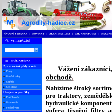
ÚVODNÍ STRÁNKA
|
NOVINKY
|
AKČNÍ NABÍDKA
|
JAK NAKUPOVAT
|
NÁKUPN
VYHLEDÁVÁNÍ
NAŠE NABÍDKA
Zpracování půdy a setí
Vážení zákazníci
Pluhy
obchodě
.
Rotační brány
Kypřiče
Nabízíme široký sortim
Secí stroje
Hnojení a postřiky
pro traktory, zemědělsk
Postřikovače
hydraulické komponenty
Rozmetadla
Fekální vozy
gufera, těsnění, filtry,