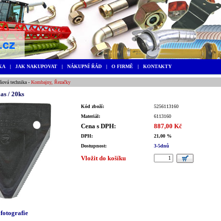
KA
|
JAK NAKUPOVAT
|
NÁKUPNÍ ŘÁD
|
O FIRMĚ
|
KONTAKTY
ňová technika
-
Kombajny, Řezačky
as / 20ks
Kód zboží:
5256113160
Materiál:
6113160
Cena s DPH:
887,00 Kč
DPH:
21,00 %
Dostupnost:
3-5dnů
Vložit do košíku
 fotografie