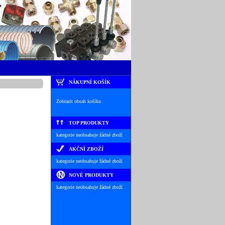
NÁKUPNÍ KOŠÍK
Zobrazit obsah košíku
TOP PRODUKTY
kategorie neobsahuje žádné zboží
AKČNÍ ZBOŽÍ
kategorie neobsahuje žádné zboží
NOVÉ PRODUKTY
kategorie neobsahuje žádné zboží