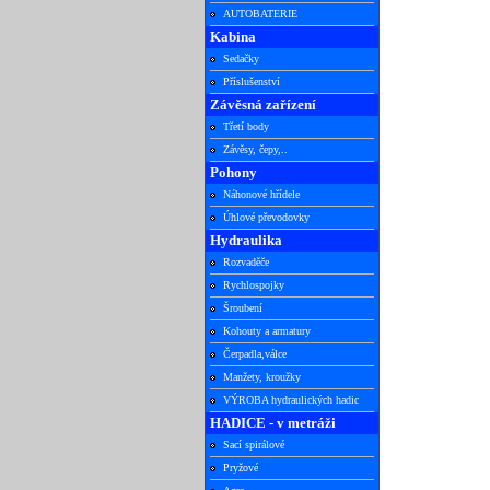
AUTOBATERIE
Kabina
Sedačky
Příslušenství
Závěsná zařízení
Třetí body
Závěsy, čepy,..
Pohony
Náhonové hřídele
Úhlové převodovky
Hydraulika
Rozvaděče
Rychlospojky
Šroubení
Kohouty a armatury
Čerpadla,válce
Manžety, kroužky
VÝROBA hydraulických hadic
HADICE - v metráži
Sací spirálové
Pryžové