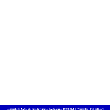
Copyright © 2026 JMP-agrodíly-hadice | Aktualizace 09.08.2026 | Webmaster -
MK software