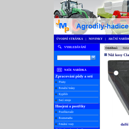
ÚVODNÍ STRÁNKA
|
NOVINKY
|
AKČNÍ NABÍD
VYHLEDÁVÁNÍ
Oddělení:
Skliz
Nůž kosy Cla
NAŠE NABÍDKA
Zpracování půdy a setí
Pluhy
Rotační brány
Kypřiče
Secí stroje
Hnojení a postřiky
Postřikovače
Rozmetadla
další
Fekální vozy