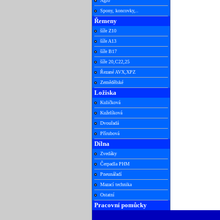
Agro
Spony, koncovky,..
Řemeny
šíře Z10
šíře A13
šíře B17
šíře 20,C22,25
Řezané AVX,XPZ
Zemědělské
Ložiska
Kuličková
Kuželíková
Dvouřadá
Přírubová
Dílna
Zvedáky
Čerpadla PHM
Pneunářadí
Mazací technika
Ostatní
Pracovní pomůcky