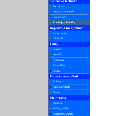
Sklizňová technika
Žací stroje
Obraceče, shrnovače
Samosb.vozy
Kombajny, Řezačky
Doprava a manipulace
Vleky a návěsy
Nakladače
Filtry
Palivové
Olejové
Vzduchové
Hydraulické
Ostatní
Vzduchové součásti
Traktory a ...
Přípojná vozidla
Ostatní
Elektrodíly
Osvětlení
Vidlice, kabely...
Alternátory, startery